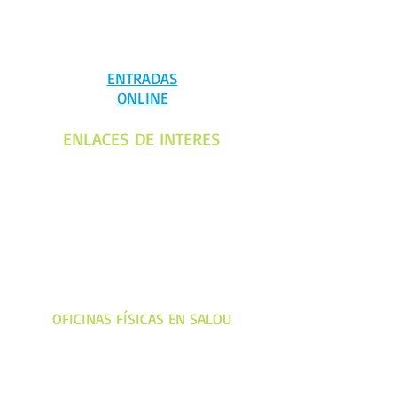
ENTRADAS
ONLINE
ENLACES DE INTERES
Despedidas Salou
Despedida soltera Salou
Despedida soltero Salou
Fiesta en barco Salou
Discotecas Salou
¿ALGUNA DUDA?
CONTÁCTANOS POR WHATSAPP SMS O LLAMADA
+34 644449769
OFICINAS FÍSICAS EN SALOU
Estamos en Calle Madrid 13
local 7, Salou muy cerca
de la salida de los boat party
Siempre que quieras visitarnos, debes pedir cita
previa:
644449769